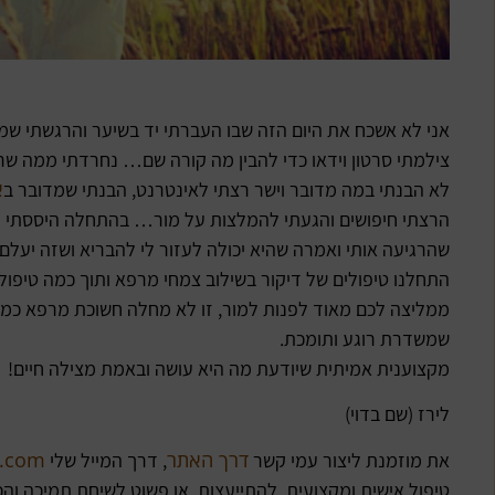
אני לא אשכח את היום הזה שבו העברתי יד בשיער והרגשתי שמ
צילמתי סרטון וידאו כדי להבין מה קורה שם… נחרדתי ממה שרא
א
לא הבנתי במה מדובר וישר רצתי לאינטרנט, הבנתי שמדובר ב
הרצתי חיפושים והגעתי להמלצות על מור… בהתחלה היססתי ולא 
שהרגיעה אותי ואמרה שהיא יכולה לעזור לי להבריא ושזה יעלם.
התחלנו טיפולים של דיקור בשילוב צמחי מרפא ותוך כמה טיפול
ממליצה לכם מאוד לפנות למור, זו לא מחלה חשוכת מרפא כמו
שמשדרת רוגע ותומכת.
מקצוענית אמיתית שיודעת מה היא עושה ובאמת מצילה חיים!
לירז (שם בדוי)
דרך האתר
l.com
את מוזמנת ליצור עמי קשר
, דרך המייל שלי
טיפול אישית ומקצועית, להתייעצות, או פשוט לשיחת תמיכה והכו