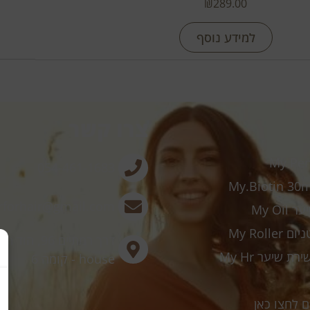
₪
289.00
למידע נוסף
צרו קשר
054-461-1683
forhair@gmail.com
My Oi
My Roll
house - קומה 6
ם לחצו כאן