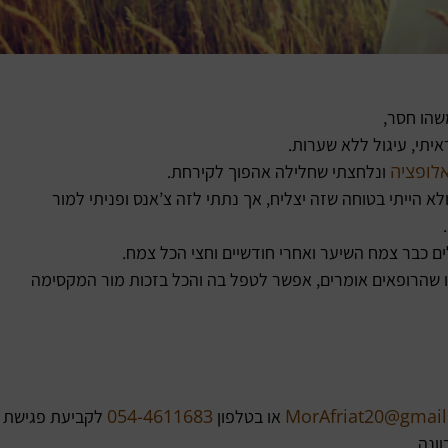
שהו חסר,
יתי, עיגול ללא שערות.
לופציה
ונלחצתי שחלילה אהפוך לקירחת.
הייתי בטוחה שזה יצליח, אך נתתי לזה צ’אנס ופניתי למור
ים כבר צמח השיער ואחרי חודשיים וחצי הכל צמח.
 שהרופאים אומרים, אפשר לטפל בה והכל בזכות מור המקסימה
054-4611683
MorAfriat20@gmai
או בטלפון
לקביעת פגישת
ונה.