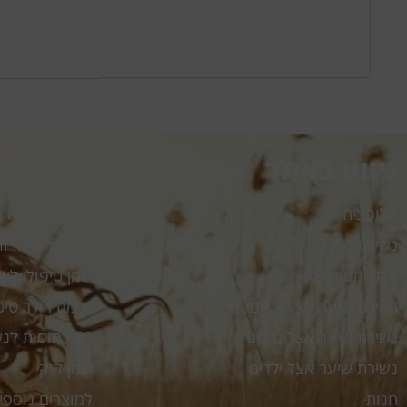
ניווט באתר
מוצרים
אלופציה
עט מזותרפיה My Pen
נשירת שיער
ביוטין לשיער My.Biotin 30ml
אנדו מטריוזיס
שמן טיפולי לשיער l
נשירת שיער אצל נשים
דרמה רולר טיטניום er
נשירת שיער אצל גברים
60 כמוסות לנשירת שיער My Hr
נשירת שיער אצל ילדים
שמן קיק
חנות
למוצרים נוספי