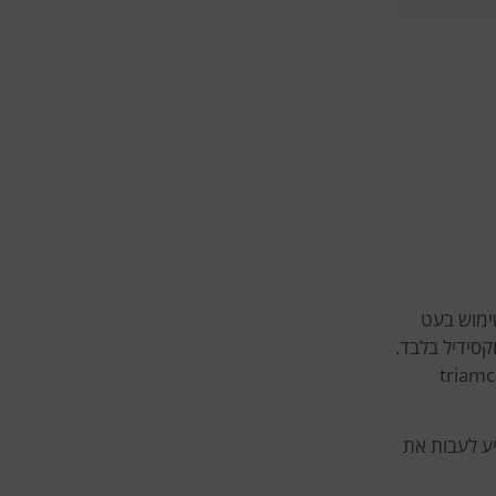
ימוש בעט
קסידיל בלבד.
חת התרופה triamcinolone
יע לעבות את