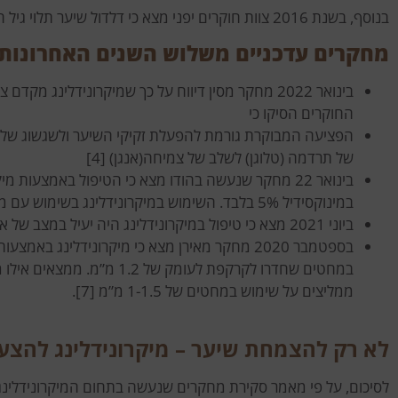
בנוסף, בשנת 2016 צוות חוקרים יפני מצא כי דלדול שיער תלוי גיל הוא תוצאה של ירידה בקולגן ושימוש במיקרונידלינג הוא תהליך המעודד יצירת קולגן.
מחקרים עדכניים משלוש השנים האחרונות:
בינואר 2022 מחקר מסין דיווח על כך שמיקרונידלינג
החוקרים הסיקו כי
הפציעה המבוקרת גורמת להפעלת זקיקי השיער ולשגשוג של 
של תרדמה (טלוגן) לשלב של צמיחה(אנגן) [4]
בינואר 22 מחקר שנעשה בהודו מצא כי הטיפול באמצעו
במינוקסידיל 5% בלבד. השימוש במיקרונידלינג בשימוש עם מינוקסידיל הביא לתוצאה הטובה ביותר [5].
ביוני 2021 מצא כי טיפול במיקרונידלינג היה יעיל במצב של אלופציה אנדרוגנטית (“הקרחה גברית”) על ידי שיפור סביבת זקיקי השיער [6].
במחטים שחדרו לקרקפת לעומ
ממליצים על שימוש במחטים של 1-1.5 מ”מ [7].
לא רק להצמחת שיער – מיקרונידלינג להצע
לסיכום, על פי מאמר סקירת מחקרים שנעשה בתחום המיקרונידלינג,