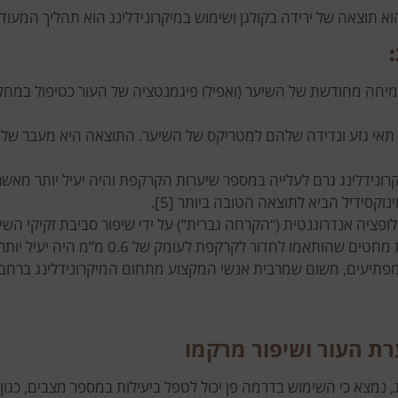
 מקדם צמיחה מחודשת של השיער (ואפילו פיגמנטציה של העור כטיפול במחלת
תאי גזע ונדידה שלהם למטריקס של השיער. התוצאה היא מעבר של 
ת מיקרונידלינג גרם לעלייה במספר שיערות הקרקפת והיה יעיל יותר מא
בספטמבר 2020 מחקר מאירן מצא כי מיקרונידלינג באמצעות מחטים שהותאמו לחדור לקרקפת לע
ק של 1.2 מ”מ. ממצאים אילו מפתיעים, משום שמרבית אנשי המקצוע מתחום המיקרונידלינג בר
רת העור ושיפור מרקמו
 נמצא כי השימוש בדרמה פן יכול לטפל ביעילות במספר מצבים, כגון