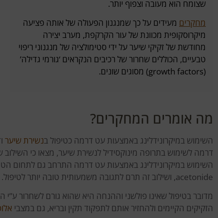
שצומח הוא מעובה וצפוף יותר.
מחקרים
מעידים על כך שמנגנון הפעולה של אותה פציעה
מיקרוסקופית מכוונת של עור הקרקפת, מערב יצירה
מחודשת של זקיקי שיער על ידי סטימולציה של מנגנוני ריפוי
טבעיים, הכוללים שחרור של רכיבים הנקראים ‘גורמי גדילה’
(growth factors) מסוגים שונים.
מה אומרים המחקרים?
השימוש במיקרונידלינג באמצעות עט דרמה כטיפול ב
נשירת שיער
וד
דרמה לשימוש בתרופה מינוקסידיל לנשירת שיער, מצאו כי השילוב של
השימוש במיקרונידלינג באמצעות עט דרמה התרחב גם לתחום הטיפ
,acetonide ושילוב זה תרם לתגובה משמעותית טובה יותר לטיפול.
מדובר בטיפול שאינו פולשני וההנחה היא שהוא גורם לשחרור ע”י 
הזקיקים הקיימים ולהחזיר אותם לתפקוד תקין ובריא, גם במצבי
אלו