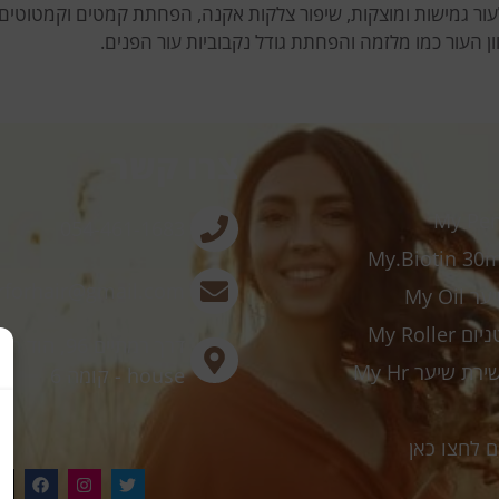
 לעור גמישות ומוצקות, שיפור צלקות אקנה, הפחתת קמטים וקמטוטים
ון העור כמו מלזמה והפחתת גודל נקבוביות עור הפנים.
צרו קשר
054-461-1683
forhair@gmail.com
My Oi
My Roll
house - קומה 6
ם לחצו כאן