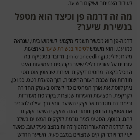
לעידוד הצמיחה ושיקום השיער.
מה זה דרמה פן וכיצד הוא מטפל
בנשירת שיער?
דרמה-פן הוא מכשיר חשמלי מקצועי לשימוש ביתי, שנראה
כמו עט, והוא משמש
לטיפול בנשירת שיער
באמצעות
מיקרונידלינג (microneedling). מדובר בטכניקה בה
עוברים על אזורים דלילי שיער בקרקפת באמצעות העט
המכיל בקצהו מחטים דקיקות וזעירות שבאופן אוטומטי
חודרות את שכבת העור החיצונית, תוך הפעלת רטט. כמו כן,
ניתן לווסת את אורך המחטים כדי לשלוט בעומק החדירה
לקרקפת. הפציעות הזעירות שנוצרות בקרקפת מעודדות
זרימת דם מוגברת אל זקיקי השיער וזוהי דרך יעילה להגביר
את אספקת החמצן וחומרי הזנה שזקיקי השיער זקוקים
להם. בנוסף, הסטימולציה גורמת לזקיקים המצויים בשלב
של תרדמה להתעורר ולהפוך להיות במצב פעיל שוב. כאשר
יש יותר ויותר זקיקים שמצויים במצב פעיל, השיער החדש