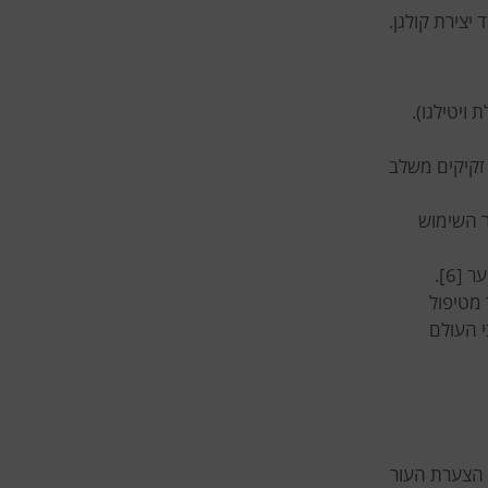
 ויטילגו).
זקיקים משלב
שר השימוש
ומק של 0.6 מ”מ היה יעיל יותר מטיפול
חבי העולם
 הצערת העור