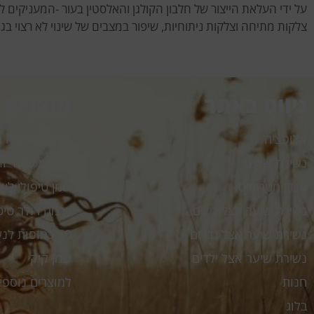
על ידי העלאת הייצור של חלבון הקולגן והאלסטין בעור -המעניקים
צלקות מתיחה וצלקות ניתוחיות, שיפור במצבים של שינוי לא רצוי בגו
ניווט באתר
מוצרים
אלופציה
עט מזותרפיה My Pen
נשירת שיער
ביוטין לשיער My.Biotin 30ml
אנדו מטריוזיס
שמן טיפולי לשיער l
נשירת שיער אצל נשים
דרמה רולר טיטניום er
נשירת שיער אצל גברים
60 כמוסות לנשירת שיער My Hr
נשירת שיער אצל ילדים
שמן קיק
חנות
למוצרים נוספי
בלוג