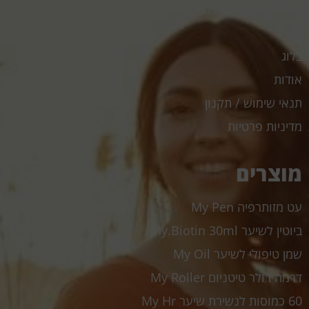
נשירת שיער אצל ילדים
חנות
בלוג
אודות
תנאי שימוש / תקנון
מדיניות פרטיות
מוצרים
עט מזותרפיה My Pen
ביוטין לשיער My.Biotin 30ml
שמן טיפולי לשיער My Oil
דרמה רולר טיטניום My Roller
60 כמוסות לנשירת שיער My Hr