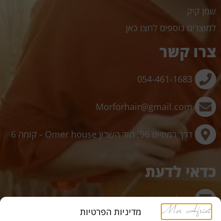
שמן קיק
למוצרים נוספים לחצו כאן
צרו קשר
054-461-1683
Morforhair@gmail.com
דרך רמתיים 96, הוד השרון Omer house - קומה 6
כדאי לדעת
תשלום מאובטח באשראי באתר
מדיניות הפרטיות