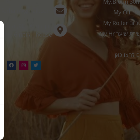
forhair@gmail.com
My Oi
My Roll
house - קומה 6
ם לחצו כאן