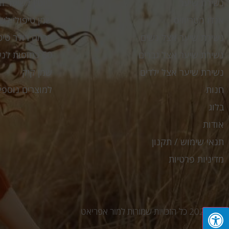
נשירת שיער
ביוטין לשיער My.Biotin 30ml
אנדו מטריוזיס
שמן טיפולי לשיער l
נשירת שיער אצל נשים
דרמה רולר טיטניום er
נשירת שיער אצל גברים
60 כמוסות לנשירת שיער My Hr
נשירת שיער אצל ילדים
שמן קיק
חנות
למוצרים נוספי
בלוג
אודות
תנאי שימוש / תקנון
מדיניות פרטיות
© 2025 כל הזכויות שמורות למור אפריאט