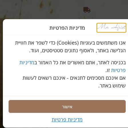
Mor
משלוחים לכל הארץ
דרך רמתיים 96, הוד השרון Omer
שירות מהיר ב-WhatsApp
מדיניות הפרטיות
אנו משתמשים בעוגיות (Cookies) כדי לשפר את חוויית
הגלישה באתר, ולאסוף נתונים סטטיסטים, ועוד.
הצהרת נגישות
קידום ובניית אתר
Prosites.co.il
בכניסה לאתר, אתם מאשרים את כל האמור ב
מדיניות
פרטיות
זו.
אם אינכם מסכימים לתנאים - אינכם רשאים לעשות
שימוש באתר.
אישור
מדיניות פרטיות