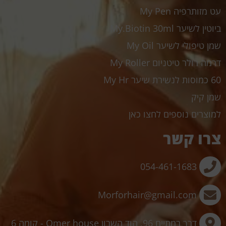
עט מזותרפיה My Pen
ביוטין לשיער My.Biotin 30ml
שמן טיפולי לשיער My Oil
דרמה רולר טיטניום My Roller
60 כמוסות לנשירת שיער My Hr
שמן קיק
למוצרים נוספים לחצו כאן
צרו קשר
054-461-1683
Morforhair@gmail.com
דרך רמתיים 96, הוד השרון Omer house - קומה 6