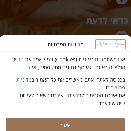
כדאי לדעת
תשלום מאובטח באשראי באתר
מדיניות הפרטיות
משלוחים לכל הארץ
אנו משתמשים בעוגיות (Cookies) כדי לשפר את חוויית
הגלישה באתר, ולאסוף נתונים סטטיסטים, ועוד.
שירות מהיר ב-WhatsApp
בכניסה לאתר, אתם מאשרים את כל האמור ב
מדיניות
פרטיות
זו.
אם אינכם מסכימים לתנאים - אינכם רשאים לעשות
© 2023 כל הזכויות שמורות למור אפריאט
שימוש באתר.
הצהרת נגישות
קידום ובניית אתר
Prosites.co.il
אישור