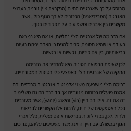
אחד מהרעיונות המרכזיים ברפואה הסינית המסורתית
מבוסס על כך שאנרגיית החיים (הנקראת צ’י) זורמת בערוצי
האנרגיה (המרידיאנים) הפזורים לאורך הגוף כולו, אשר
מקשרים בין איברים ומשפיעים על תפקודים בגוף.
אם הזרימה של אנרגיית הצ’י נחלשת, או אם היא נמצאת
בעודף או שהיא חסומה, סביר להניח כי האדם יפתח בעיות
בריאותיות, בין אם פיזיות, נפשיות או רגשיות.
לכן שאיפת הרפואה הסינית היא להחזיר את הזרימה
התקינה של אנרגיית הצ’י באמצעי כלי הטיפול המסורתיים.
זרימת הצ’י מושפעת משני אלמנטים אנרגטיים מרכזיים. הם
אמנם פועלים ככוחות מנוגדים אך בד בבד הם גם משלימים
זה את זה. אילו הם היין (yin) והיאנג (yang), אשר מעורבים
בכל האספקטים של חיינו, לרבות אלו הקשורים לבריאות
ולחולי.לכן, בכדי לזכות בבריאות אופטימאלית, כלל אברי
הגוף במשולב עם היין והיאנג אשר משפיעים עליהם, צריכים