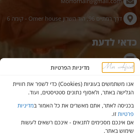
Morforhair@gmail.com
דרך רמתיים 96, הוד השרון Omer house - קומה 6
כדאי לדעת
תשלום מאובטח באשראי באתר
מדיניות הפרטיות
משלוחים לכל הארץ
אנו משתמשים בעוגיות (Cookies) כדי לשפר את חוויית
הגלישה באתר, ולאסוף נתונים סטטיסטים, ועוד.
שירות מהיר ב-WhatsApp
בכניסה לאתר, אתם מאשרים את כל האמור ב
מדיניות
פרטיות
זו.
אם אינכם מסכימים לתנאים - אינכם רשאים לעשות
© 2023 כל הזכויות שמורות למור אפריאט
שימוש באתר.
הצהרת נגישות