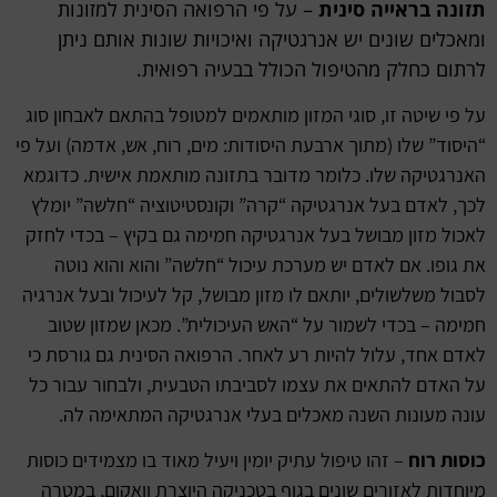
תזונה בראייה סינית
– על פי הרפואה הסינית למזונות
ומאכלים שונים יש אנרגטיקה ואיכויות שונות אותם ניתן
לרתום כחלק מהטיפול הכולל בבעיה רפואית.
על פי שיטה זו, סוגי המזון מותאמים למטופל בהתאם לאבחון סוג
“היסוד” שלו (מתוך ארבעת היסודות: מים, רוח, אש, אדמה) ועל פי
האנרגטיקה שלו. כלומר מדובר בתזונה מותאמת אישית. כדוגמא
לכך, לאדם בעל אנרגטיקה “קרה” וקונסטיטוציה “חלשה” יומלץ
לאכול מזון מבושל בעל אנרגטיקה חמימה גם בקיץ – בכדי לחזק
את גופו. אם לאדם יש מערכת עיכול “חלשה” והוא והוא נוטה
לסבול משלשולים, יותאם לו מזון מבושל, קל לעיכול ובעל אנרגיה
חמימה – בכדי לשמור על “האש העיכולית”. מכאן שמזון שטוב
לאדם אחד, עלול להיות רע לאחר. הרפואה הסינית גם גורסת כי
על האדם להתאים את עצמו לסביבתו הטבעית, ולבחור עבור כל
עונה מעונות השנה מאכלים בעלי אנרגטיקה המתאימה לה.
כוסות רוח
– זהו טיפול עתיק יומין ויעיל מאוד בו מצמידים כוסות
מיוחדות לאזורים שונים בגוף בטכניקה היוצרת וואקום, במטרה