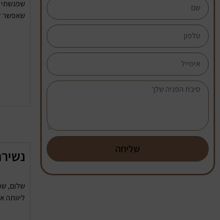
שפגשתי א
שאפשר לת
שליחה
נשירת
ליוותה א