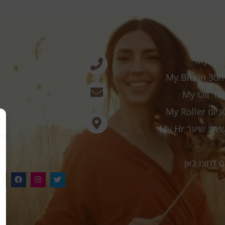
צרו קשר
054-461-1683
forhair@gmail.com
My Oi
My Roll
house - קומה 6
ם לחצו כאן