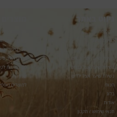
ניווט באתר
מוצרים
אלופציה
עט מזותרפיה My Pen
נשירת שיער
ביוטין לשיער My.Biotin 30ml
אנדו מטריוזיס
שמן טיפולי לשיער l
נשירת שיער אצל נשים
דרמה רולר טיטניום er
נשירת שיער אצל גברים
60 כמוסות לנשירת שיער My Hr
נשירת שיער אצל ילדים
שמן קיק
חנות
למוצרים נוספי
בלוג
אודות
תנאי שימוש / תקנון