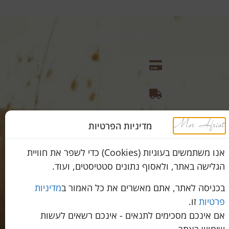
כדאי לדעת
תשלום מאובטח באשראי באתר
Mor
משלוחים לכל הארץ
דרך רמתיים 96, הוד השרון Omer
שירות מהיר ב-WhatsApp
מדיניות הפרטיות
אנו משתמשים בעוגיות (Cookies) כדי לשפר את חוויית
הגלישה באתר, ולאסוף נתונים סטטיסטים, ועוד.
הצהרת נגישות
קידום ובניית אתר
Prosites.co.il
בכניסה לאתר, אתם מאשרים את כל האמור ב
מדיניות
פרטיות
זו.
אם אינכם מסכימים לתנאים - אינכם רשאים לעשות
שימוש באתר.