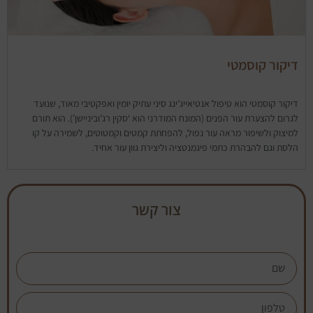
דיקור קוסמטי
דיקור קוסמטי הוא טיפול אנטיאייג’ינג סיני עתיק יומין ואפקטיבי מאוד, שנועד
לגרום להצערת עור הפנים (המונח המודרני הוא ‘סקין רג’וביניישן’). הוא תורם
למיצוק ולשיפור מראה עור נפול, להפחתת קמטים וקמטוטים, לשמירה על קו
הלסת וגם להבהרת כתמי פיגמנטציה וליצירת גוון עור אחיד.
צור קשר