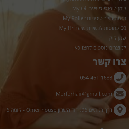
שמן טיפולי לשיער My Oil
דרמה רולר טיטניום My Roller
60 כמוסות לנשירת שיער My Hr
שמן קיק
למוצרים נוספים לחצו כאן
צרו קשר
054-461-1683
Morforhair@gmail.com
דרך רמתיים 96, הוד השרון Omer house - קומה 6