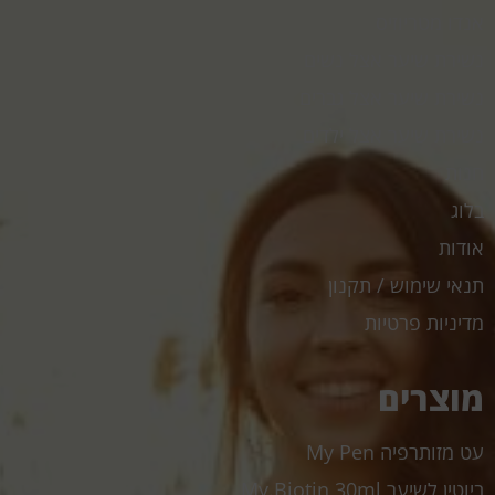
אנדו מטריוזיס
נשירת שיער אצל נשים
נשירת שיער אצל גברים
נשירת שיער אצל ילדים
חנות
בלוג
אודות
תנאי שימוש / תקנון
מדיניות פרטיות
מוצרים
עט מזותרפיה My Pen
ביוטין לשיער My.Biotin 30ml