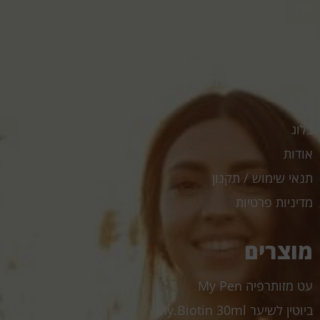
אנדו מטריוזיס
נשירת שיער אצל נשים
נשירת שיער אצל גברים
נשירת שיער אצל ילדים
חנות
בלוג
אודות
תנאי שימוש / תקנון
מדיניות פרטיות
מוצרים
עט מזותרפיה My Pen
ביוטין לשיער My.Biotin 30ml