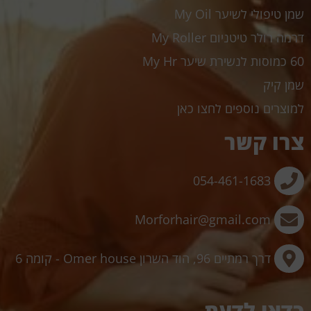
שמן טיפולי לשיער My Oil
דרמה רולר טיטניום My Roller
60 כמוסות לנשירת שיער My Hr
שמן קיק
למוצרים נוספים לחצו כאן
צרו קשר
054-461-1683
Morforhair@gmail.com
דרך רמתיים 96, הוד השרון Omer house - קומה 6
כדאי לדעת