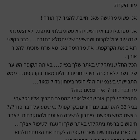
מור היקרה,
אני פשוט מרגישה שאני חייבת להגיד לך תודה !
אני מסתכלת בראי והשינוי הוא פשוט בלתי ניתפס. לא האמנתי
שזה עוד יכול לקרות ושהשיער שלי יתמלא בחזרה…. כבר בקושי
רואים את הקרקפת. את מדהימה ואני מאושרת שזכיתי להכיר
אותך.
הכל החל שניתקלתי באתר שלך בפייס… באותה תקופה השיער
שלי נשר ללא הכרה והיו לי חורים גדולים מאוד בקרקפת… ממש
התביישתי בעצמי והיה לי חוסר ביטחון גדול מאוד…
מה כבר נותר? איך יוצאים מזה?
התפללתי לקרן אור שתציל אותי מהמצב המביך אליו נקלעתי…
בגיל 33 להסתובב עם חורים בקרקפת? מי שמע על דבר כזה???
נואשת ממש חיפשתי פיתרון לנשירה האיומה ולהתקרחות ולאחר
חיפושים ברשת ניתקלתי באתר שלך והגעתי לטיפול אצלך…
זה כארבעה חודשים שאני מקפידה לקחת את הצמחים ולבוא