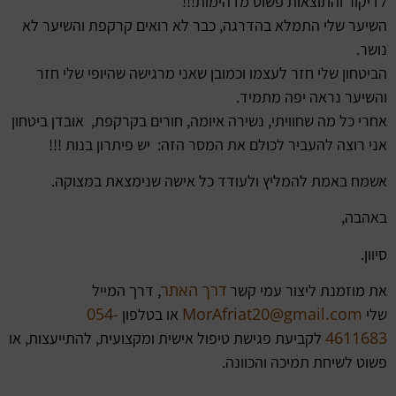
לדיקור והתוצאות פשוט מדהימות!!!
השיער שלי התמלא בהדרגה, כבר לא רואים קרקפת והשיער לא
נושר.
הביטחון שלי חזר לעצמו וכמובן שאני מרגישה שהיופי שלי חזר
והשיער נראה יפה מתמיד.
אחרי כל מה שחוויתי, נשירה איומה, חורים בקרקפת, אובדן ביטחון
אני רוצה להעביר לכולם את המסר הזה: יש פיתרון בנות !!!
אשמח באמת להמליץ ולעודד כל אישה שנימצאת במצוקה.
באהבה,
סיוון.
דרך האתר
את מוזמנת ליצור עמי קשר
, דרך המייל
054-
MorAfriat20@gmail.com
שלי
או בטלפון
4611683
לקביעת פגישת טיפול אישית ומקצועית, להתייעצות, או
פשוט לשיחת תמיכה והכוונה.