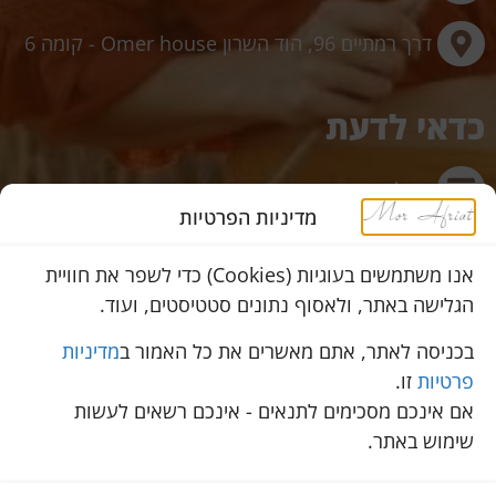
דרך רמתיים 96, הוד השרון Omer house - קומה 6
כדאי לדעת
תשלום מאובטח באשראי באתר
מדיניות הפרטיות
משלוחים לכל הארץ
אנו משתמשים בעוגיות (Cookies) כדי לשפר את חוויית
הגלישה באתר, ולאסוף נתונים סטטיסטים, ועוד.
שירות מהיר ב-WhatsApp
בכניסה לאתר, אתם מאשרים את כל האמור ב
מדיניות
פרטיות
זו.
אם אינכם מסכימים לתנאים - אינכם רשאים לעשות
© 2023 כל הזכויות שמורות למור אפריאט
שימוש באתר.
הצהרת נגישות